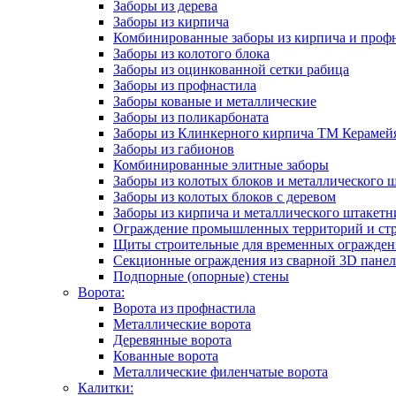
Заборы из дерева
Заборы из кирпича
Комбинированные заборы из кирпича и проф
Заборы из колотого блока
Заборы из оцинкованной сетки рабица
Заборы из профнастила
Заборы кованые и металлические
Заборы из поликарбоната
Заборы из Клинкерного кирпича ТМ Керамейя
Заборы из габионов
Комбинированные элитные заборы
Заборы из колотых блоков и металлического 
Заборы из колотых блоков с деревом
Заборы из кирпича и металлического штакетн
Ограждение промышленных территорий и ст
Щиты строительные для временных огражде
Секционные ограждения из сварной 3D пане
Подпорные (опорные) стены
Ворота:
Ворота из профнастила
Металлические ворота
Деревянные ворота
Кованные ворота
Металлические филенчатые ворота
Калитки: