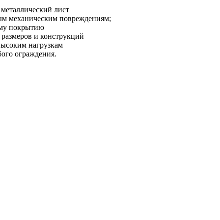
 металлический лист
бым механическим повреждениям;
ому покрытию
 размеров и конструкций
 высоким нагрузкам
бого ограждения.