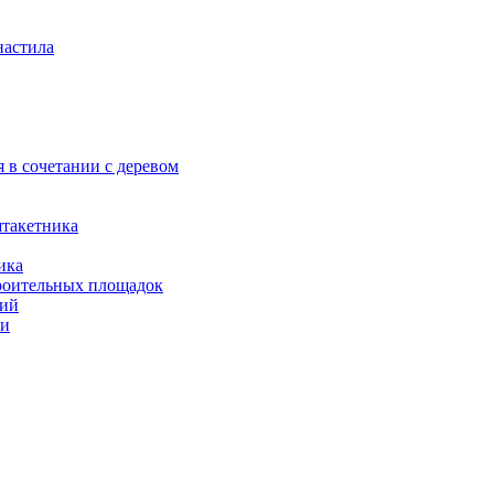
настила
 в сочетании с деревом
штакетника
ика
роительных площадок
ний
ли