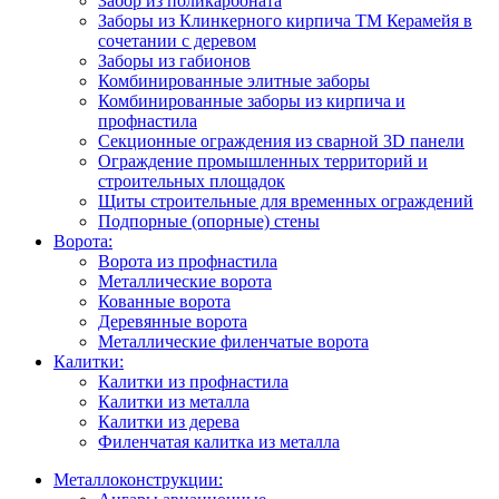
Забор из поликарбоната
Заборы из Клинкерного кирпича ТМ Керамейя в
сочетании с деревом
Заборы из габионов
Комбинированные элитные заборы
Комбинированные заборы из кирпича и
профнастила
Секционные ограждения из сварной 3D панели
Ограждение промышленных территорий и
строительных площадок
Щиты строительные для временных ограждений
Подпорные (опорные) стены
Ворота:
Ворота из профнастила
Металлические ворота
Кованные ворота
Деревянные ворота
Металлические филенчатые ворота
Калитки:
Калитки из профнастила
Калитки из металла
Калитки из дерева
Филенчатая калитка из металла
Металлоконструкции: