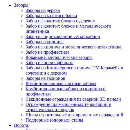
Заборы:
Заборы из дерева
Заборы из колотого блока
Забор из колотых блоков с деревом
Забор из колотых блоков и металлического
штакетника
Забор из оцинкованной сетки рабица
Заборы из кирпича
Забор из кирпича и металлического штакетника
Забор из профнастила
Кованые и металлические заборы
Забор из поликарбоната
Заборы из Клинкерного кирпича ТМ Керамейя в
сочетании с деревом
Заборы из габионов
Комбинированные элитные заборы
Комбинированные заборы из кирпича и
профнастила
Секционные ограждения из сварной 3D панели
Ограждение промышленных территорий и
строительных площадок
Щиты строительные для временных ограждений
Подпорные (опорные) стены
Ворота: