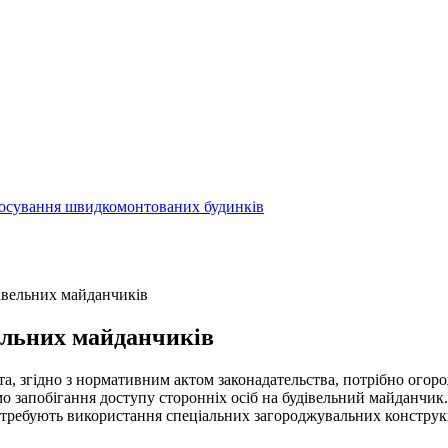
осування швидкомонтованих будинків
івельних майданчиків
ельних майданчиків
та, згідно з нормативним актом законадательства, потрібно огоро
о запобігання доступу сторонніх осіб на будівельний майданчик.
требують використання спеціальних загороджувальних конструкц