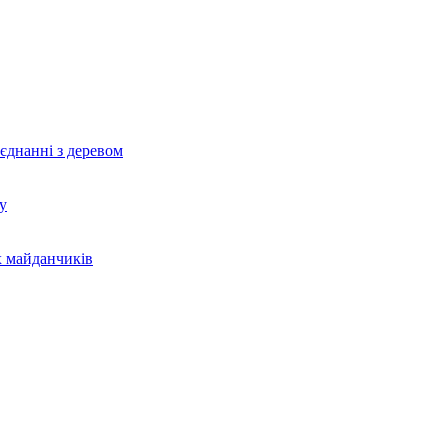
єднанні з деревом
у
х майданчиків