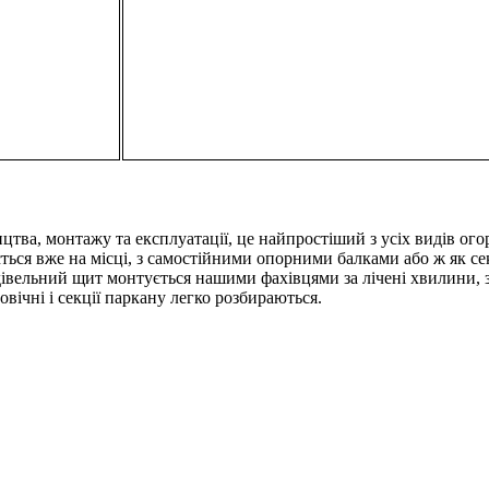
тва, монтажу та експлуатації, це найпростіший з усіх видів огор
ься вже на місці, з самостійними опорними балками або ж як се
удівельний щит монтується нашими фахівцями за лічені хвилини, 
ічні і секції паркану легко розбираються.