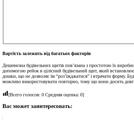
Вартість залежить від багатьох факторів
Дешевизна будівельних щитів пов’язана з простотою їх виробниц
допомогою рейок в цілісний будівельний щит, який встановлюєт
дошки, що не дозволяє їм “роз’їжджатися” і втрачати форму. Б
можливо використовувати повторно, тому що вони досить довгов
[Всего голосов:
0
Средняя оценка:
0
]
Вас может заинтересовать: