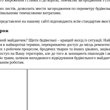
 збереження і стійкості до корозії, тимчасові загородження з сіт
их листів, дозволить звести загородження по периметру будівель
інімальними тимчасовими витратами.
редставлені на нашому сайті відповідають всім стандартам якості
орож
ний майданчик? Щити будівельні – кращий вихід із ситуації. На
ься в найкоротші терміни, перекриваючи доступ до місць ремонтн
них з робочим процесом, бродячих тварин та інших цікавих, заці
доступ на Вашу територію, але до того ж захищають пішоходів і а
о травм, шляхом випадкового відвідування будівельного майданчи
льним роботам.