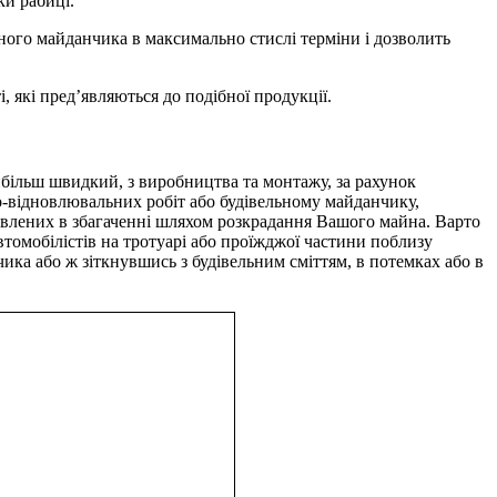
ки рабиці.
ного майданчика в максимально стислі терміни і дозволить
, які пред’являються до подібної продукції.
йбільш швидкий, з виробництва та монтажу, за рахунок
о-відновлювальних робіт або будівельному майданчику,
кавлених в збагаченні шляхом розкрадання Вашого майна. Варто
втомобілістів на тротуарі або проїжджої частини поблизу
ка або ж зіткнувшись з будівельним сміттям, в потемках або в