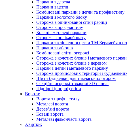
Паркани з дерева
Паркани з цегли
Комбіновані паркани з цегли та профнастилу
Паркани з колотого блоку
Огорожа з оцинкованої сітки рабиці
Огорожа з профнастилу
Ковані і металеві паркани
Огорожа з полікарбонату
Паркани з клінкерної цегли ТМ Керамейя в по
Паркани з габіонів
Комбіновані елітні огорожі
Огорожа з колотих блоків і металевого паркан
Огорожа з колотих блоків з деревом
Паркан з цегли і металевого паркану
Огорожа промислових територій і будівельни
Щити будівельні для тимчасових огорож
Секційні огорожі з зварної 3D панелі
Підпірні (опорні) стіни
Ворота:
Ворота з профнастилу
Металеві ворота
Дерев’яні ворота
Ковані ворота
Металеві фільончасті ворота
Хвіртки: