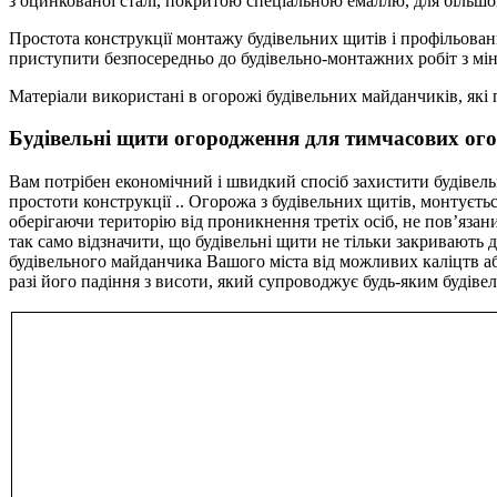
з оцинкованої сталі, покритою спеціальною емаллю, для більшого
Простота конструкції монтажу будівельних щитів і профільован
приступити безпосередньо до будівельно-монтажних робіт з м
Матеріали використані в огорожі будівельних майданчиків, які п
Будівельні щити огородження для тимчасових ог
Вам потрібен економічний і швидкий спосіб захистити будівель
простоти конструкції .. Огорожа з будівельних щитів, монтуєт
оберігаючи територію від проникнення третіх осіб, не пов’яза
так само відзначити, що будівельні щити не тільки закривають 
будівельного майданчика Вашого міста від можливих каліцтв аб
разі його падіння з висоти, який супроводжує будь-яким будіве