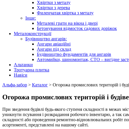
Хвіртки з металу
Хвіртки з дерева
Филенчатая хвіртка з металу
Інше:
Металеві грати на вікна і двері
Бетонування відмосток садових доріжок
Металоконструкції
Будівництво ангарів:
Ангари авіаційні
Ангари під склад
Будівництво фундаментів для ангарів
Автомийки, шиномонтаж, СТО – вигідне заст
Альтанки
Тротуарна плитка
Навіси
Альфа-забор
>
Каталог
>
Огорожа промислових територій і буд
Огорожа промислових територій і будів
При зведення будівлі будь-якого ступеня складності в межах міс
уникнути псування і розкрадання робочого інвентарю, а так сам
складності або проведення ремонтно-відновлювальних робіт по
асортименті, представлені на нашому сайті.