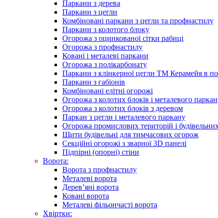
Паркани з дерева
Паркани з цегли
Комбіновані паркани з цегли та профнастилу
Паркани з колотого блоку
Огорожа з оцинкованої сітки рабиці
Огорожа з профнастилу
Ковані і металеві паркани
Огорожа з полікарбонату
Паркани з клінкерної цегли ТМ Керамейя в по
Паркани з габіонів
Комбіновані елітні огорожі
Огорожа з колотих блоків і металевого паркан
Огорожа з колотих блоків з деревом
Паркан з цегли і металевого паркану
Огорожа промислових територій і будівельни
Щити будівельні для тимчасових огорож
Секційні огорожі з зварної 3D панелі
Підпірні (опорні) стіни
Ворота:
Ворота з профнастилу
Металеві ворота
Дерев’яні ворота
Ковані ворота
Металеві фільончасті ворота
Хвіртки: