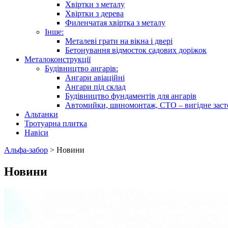
Хвіртки з металу
Хвіртки з дерева
Филенчатая хвіртка з металу
Інше:
Металеві грати на вікна і двері
Бетонування відмосток садових доріжок
Металоконструкції
Будівництво ангарів:
Ангари авіаційні
Ангари під склад
Будівництво фундаментів для ангарів
Автомийки, шиномонтаж, СТО – вигідне заст
Альтанки
Тротуарна плитка
Навіси
Альфа-забор
>
Новини
Новини