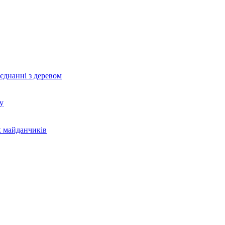
єднанні з деревом
у
х майданчиків