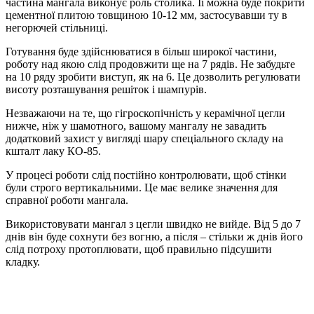
частина мангала виконує роль столика. Її можна буде покрити
цементної плитою товщиною 10-12 мм, застосувавши ту в
негорючей стільниці.
Готування буде здійснюватися в більш широкої частини,
роботу над якою слід продовжити ще на 7 рядів. Не забудьте
на 10 ряду зробити виступ, як на 6. Це дозволить регулювати
висоту розташування решіток і шампурів.
Незважаючи на те, що гігроскопічність у керамічної цегли
нижче, ніж у шамотного, вашому мангалу не завадить
додатковий захист у вигляді шару спеціального складу на
кшталт лаку КО-85.
У процесі роботи слід постійно контролювати, щоб стінки
були строго вертикальними. Це має велике значення для
справної роботи мангала.
Використовувати мангал з цегли швидко не вийде. Від 5 до 7
днів він буде сохнути без вогню, а після – стільки ж днів його
слід потроху протоплювати, щоб правильно підсушити
кладку.