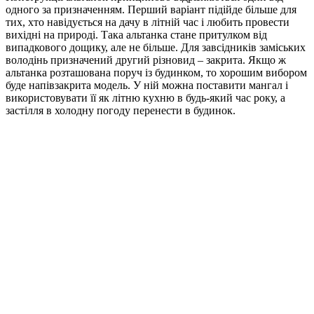
одного за призначенням. Перший варіант підійде більше для
тих, хто навідується на дачу в літній час і любить провести
вихідні на природі. Така альтанка стане притулком від
випадкового дощику, але не більше. Для завсідників заміських
володінь призначений другий різновид – закрита. Якщо ж
альтанка розташована поруч із будинком, то хорошим вибором
буде напівзакрита модель. У ній можна поставити мангал і
використовувати її як літню кухню в будь-який час року, а
застілля в холодну погоду перенести в будинок.