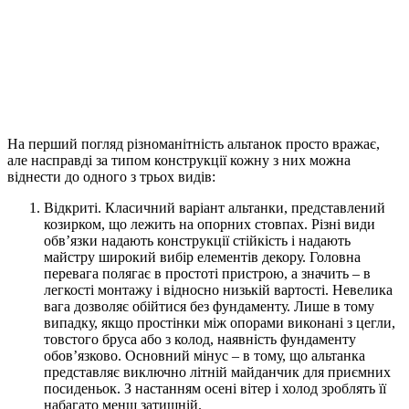
На перший погляд різноманітність альтанок просто вражає,
але насправді за типом конструкції кожну з них можна
віднести до одного з трьох видів:
Відкриті. Класичний варіант альтанки, представлений
козирком, що лежить на опорних стовпах. Різні види
обв’язки надають конструкції стійкість і надають
майстру широкий вибір елементів декору. Головна
перевага полягає в простоті пристрою, а значить – в
легкості монтажу і відносно низькій вартості. Невелика
вага дозволяє обійтися без фундаменту. Лише в тому
випадку, якщо простінки між опорами виконані з цегли,
товстого бруса або з колод, наявність фундаменту
обов’язково. Основний мінус – в тому, що альтанка
представляє виключно літній майданчик для приємних
посиденьок. З настанням осені вітер і холод зроблять її
набагато менш затишній.