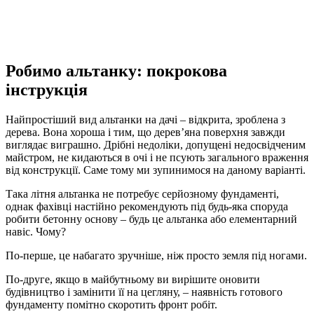
Робимо альтанку: покрокова
інструкція
Найпростіший вид альтанки на дачі – відкрита, зроблена з
дерева. Вона хороша і тим, що дерев’яна поверхня завжди
виглядає виграшно. Дрібні недоліки, допущені недосвідченим
майстром, не кидаються в очі і не псують загального враження
від конструкції. Саме тому ми зупинимося на даному варіанті.
Така літня альтанка не потребує серйозному фундаменті,
однак фахівці настійно рекомендують під будь-яка споруда
робити бетонну основу – будь це альтанка або елементарний
навіс. Чому?
По-перше, це набагато зручніше, ніж просто земля під ногами.
По-друге, якщо в майбутньому ви вирішите оновити
будівництво і замінити її на цегляну, – наявність готового
фундаменту помітно скоротить фронт робіт.