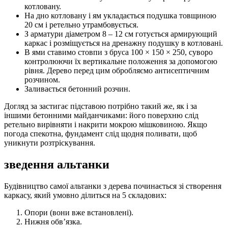
котловану.
На дно котловану і ям укладається подушка товщиною
20 см і ретельно утрамбовується.
З арматури діаметром 8 – 12 см готується армирующий
каркас і розміщується на дренажну подушку в котловані.
В ями ставимо стовпи з бруса 100 × 150 × 250, суворо
контролюючи їх вертикальне положення за допомогою
рівня. Дерево перед цим обробляємо антисептичним
розчином.
Заливається бетонний розчин.
Догляд за застигає підставою потрібно такий же, як і за
іншими бетонними майданчиками: його поверхню слід
ретельно вирівняти і накрити мокрою мішковиною. Якщо
погода спекотна, фундамент слід щодня поливати, щоб
уникнути розтріскування.
зведення альтанки
Будівництво самої альтанки з дерева починається зі створення
каркасу, який умовно ділиться на 5 складових:
Опори (вони вже встановлені).
Нижня обв’язка.