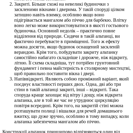
Закриті. Більше схожі на невеликі будиночки з
заскленими вікнами і дверима. У такій споруді цілком
затишно навіть взимку, особливо якщо воно
підігрівається мангалом або піччю для барбекю. Влітку
воно легко може використовуватися в якості гостьового
будиночка. Основний недолік – практично повне
відділення від природи. Сидячи в такій альтанці, ви
фактично перебуваєте в приміщенні. Того ж ефекту
можна досягти, якщо будинок оснащений заскленій
верандою. Крім того, побудувати закриту альтанку
самостійно набагато складніше і дорожче, ніж відкриту,
літню. Її схема складніша, тут потрібен грунтовний
фундамент і певна майстерність в столярному мистецтві,
щоб правильно поставити вікна і двері.
Напіввідкриті. Являють собою проміжний варіант, який
поєднує властивості перших двох. Одна, дві або три
стіни в такій альтанці закриті, інші – відкриті. Така
споруда краще захищає від вітру і дощу, ніж відкрита
альтанка, але в той же час не утруднює циркуляцію
повітря всередині. Крім того, на закритій стіні можна
розташувати полиці і вішалки для речей домашнього
вжитку, що дуже зручно, особливо в тому випадку, коли
альтанка забезпечена мангалом або піччю.
Конструкції альтанок принципово відрізняються один від