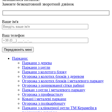
Замовте безкоштовний зворотний дзвінок
Ваше ім'я
Ваш телефон
Паркани:
Паркани з дерева
Паркани з цегли
Паркани з колотого блоку
Огорожа з колотих блоків з деревом
Огорожа з колотих блоків і металевого паркану
Огорожа з оцинкованої сітки рабиці
Паркан з цегли і металевого паркану
Огорожа з профнастилу
Ковані і металеві паркани
Огорожа з полікарбонату
Паркани з клінкерної цегли ТМ Керамейя в