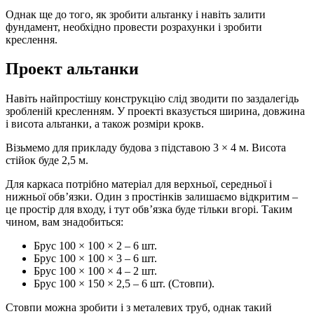
Однак ще до того, як зробити альтанку і навіть залити
фундамент, необхідно провести розрахунки і зробити
креслення.
Проект альтанки
Навіть найпростішу конструкцію слід зводити по заздалегідь
зробленій кресленням. У проекті вказується ширина, довжина
і висота альтанки, а також розміри крокв.
Візьмемо для прикладу будова з підставою 3 × 4 м. Висота
стійок буде 2,5 м.
Для каркаса потрібно матеріал для верхньої, середньої і
нижньої обв’язки. Один з простінків залишаємо відкритим –
це простір для входу, і тут обв’язка буде тільки вгорі. Таким
чином, вам знадобиться:
Брус 100 × 100 × 2 – 6 шт.
Брус 100 × 100 × 3 – 6 шт.
Брус 100 × 100 × 4 – 2 шт.
Брус 100 × 150 × 2,5 – 6 шт. (Стовпи).
Стовпи можна зробити і з металевих труб, однак такий