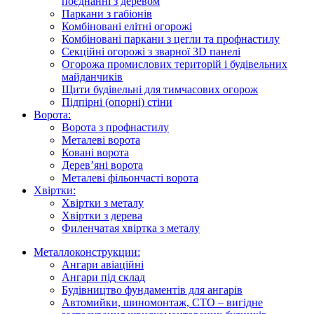
поєднанні з деревом
Паркани з габіонів
Комбіновані елітні огорожі
Комбіновані паркани з цегли та профнастилу
Секційні огорожі з зварної 3D панелі
Огорожа промислових територій і будівельних
майданчиків
Щити будівельні для тимчасових огорож
Підпірні (опорні) стіни
Ворота:
Ворота з профнастилу
Металеві ворота
Ковані ворота
Дерев’яні ворота
Металеві фільончасті ворота
Хвіртки:
Хвіртки з металу
Хвіртки з дерева
Филенчатая хвіртка з металу
Металлоконструкции:
Ангари авіаційні
Ангари під склад
Будівництво фундаментів для ангарів
Автомийки, шиномонтаж, СТО – вигідне