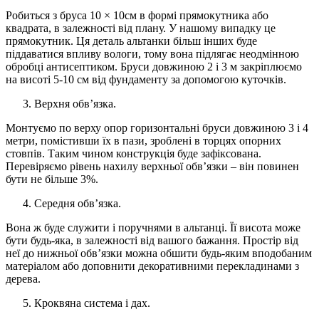
Робиться з бруса 10 × 10см в формі прямокутника або
квадрата, в залежності від плану. У нашому випадку це
прямокутник. Ця деталь альтанки більш інших буде
піддаватися впливу вологи, тому вона підлягає неодмінною
обробці антисептиком. Бруси довжиною 2 і 3 м закріплюємо
на висоті 5-10 см від фундаменту за допомогою куточків.
Верхня обв’язка.
Монтуємо по верху опор горизонтальні бруси довжиною 3 і 4
метри, помістивши їх в пази, зроблені в торцях опорних
стовпів. Таким чином конструкція буде зафіксована.
Перевіряємо рівень нахилу верхньої обв’язки – він повинен
бути не більше 3%.
Середня обв’язка.
Вона ж буде служити і поручнями в альтанці. Її висота може
бути будь-яка, в залежності від вашого бажання. Простір від
неї до нижньої обв’язки можна обшити будь-яким вподобаним
матеріалом або доповнити декоративними перекладинами з
дерева.
Кроквяна система і дах.