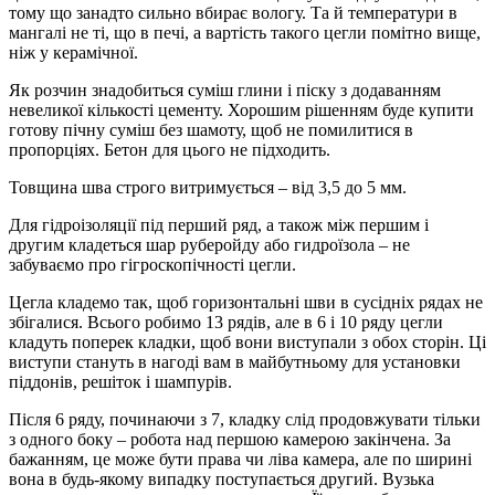
тому що занадто сильно вбирає вологу. Та й температури в
мангалі не ті, що в печі, а вартість такого цегли помітно вище,
ніж у керамічної.
Як розчин знадобиться суміш глини і піску з додаванням
невеликої кількості цементу. Хорошим рішенням буде купити
готову пічну суміш без шамоту, щоб не помилитися в
пропорціях. Бетон для цього не підходить.
Товщина шва строго витримується – від 3,5 до 5 мм.
Для гідроізоляції під перший ряд, а також між першим і
другим кладеться шар руберойду або гидроїзола – не
забуваємо про гігроскопічності цегли.
Цегла кладемо так, щоб горизонтальні шви в сусідніх рядах не
збігалися. Всього робимо 13 рядів, але в 6 і 10 ряду цегли
кладуть поперек кладки, щоб вони виступали з обох сторін. Ці
виступи стануть в нагоді вам в майбутньому для установки
піддонів, решіток і шампурів.
Після 6 ряду, починаючи з 7, кладку слід продовжувати тільки
з одного боку – робота над першою камерою закінчена. За
бажанням, це може бути права чи ліва камера, але по ширині
вона в будь-якому випадку поступається другий. Вузька