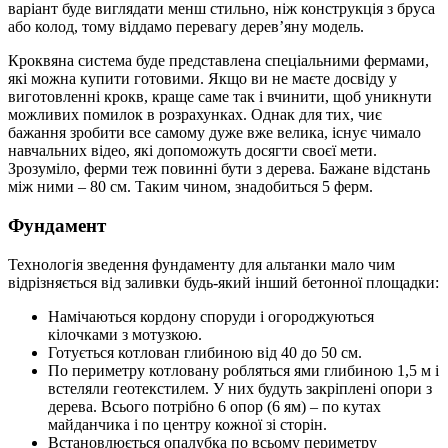
варіант буде виглядати менш стильно, ніж конструкція з бруса
або колод, тому віддамо перевагу дерев’яну модель.
Кроквяна система буде представлена спеціальними фермами,
які можна купити готовими. Якщо ви не маєте досвіду у
виготовленні крокв, краще саме так і вчинити, щоб уникнути
можливих помилок в розрахунках. Однак для тих, чиє
бажання зробити все самому дуже вже велика, існує чимало
навчальних відео, які допоможуть досягти своєї мети.
Зрозуміло, ферми теж повинні бути з дерева. Бажане відстань
між ними – 80 см. Таким чином, знадобиться 5 ферм.
Фундамент
Технологія зведення фундаменту для альтанки мало чим
відрізняється від заливки будь-який інший бетонної площадки:
Намічаються кордону споруди і огороджуються
кілочками з мотузкою.
Готується котлован глибиною від 40 до 50 см.
По периметру котловану робляться ями глибиною 1,5 м і
встеляли геотекстилем. У них будуть закріплені опори з
дерева. Всього потрібно 6 опор (6 ям) – по кутах
майданчика і по центру кожної зі сторін.
Встановлюється опалубка по всьому периметру