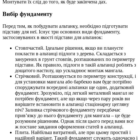
Монтувати їх слід до того, як буде закінчена дах.
Вибір фундаменту
Перед тим, як побудувати альтанку, необхідно підготувати
підставу для неї. Існує три основних види фундаменту,
застосовуваних в якості підстави для альтанок:
Стовпчастий. Ідеальне рішення, якщо ви плануєте
покласти в альтанці підлоги з дерева. Складається з
занурених в грунт стовпів, розташованих по периметру
підстави. Як правило, підлоги в такій альтанці роблять з
дощатого настилу, що ускладнює монтаж мангала.
Стрічковий. Розташовується по периметру конструкції, і
для установки мангала або барбекю вам буде потрібно
споруджувати всередині альтанки ще один, додатковий
фундамент. Зрозуміло, під легкий металевий мангал не
потрібен фундамент, але що якщо через пару років ви
вирішите встановити в альтанці стаціонарну цегляну
піч? Заливка стрічкового фундаменту передбачає
прив’язку до нього фундаменту для мангала – це буде
розумним рішенням. Однак після цього перед вами все
ж постане завдання оформлення статей в альтанці.
Плита. Найбільш витратний, але при цьому простий і
надійний варіант. Такий фундамент служить одночасно і