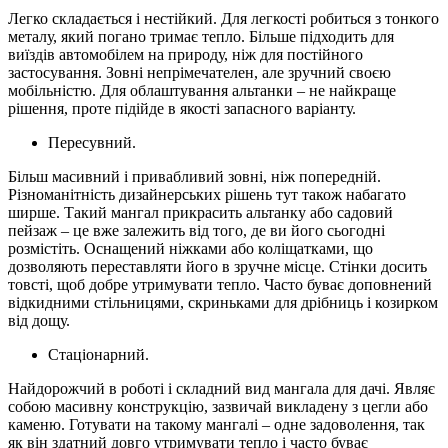
Легко складається і нестійкий. Для легкості робиться з тонкого
металу, який погано тримає тепло. Більше підходить для
виїздів автомобілем на природу, ніж для постійного
застосування. Зовні непрімечателен, але зручний своєю
мобільністю. Для облаштування альтанки – не найкраще
рішення, проте підійде в якості запасного варіанту.
Пересувний.
Більш масивний і привабливий зовні, ніж попередній.
Різноманітність дизайнерських рішень тут також набагато
ширше. Такий мангал прикрасить альтанку або садовий
пейзаж – це вже залежить від того, де ви його сьогодні
розмістіть. Оснащений ніжками або коліщатками, що
дозволяють переставляти його в зручне місце. Стінки досить
товсті, щоб добре утримувати тепло. Часто буває доповнений
відкидними стільницями, скриньками для дрібниць і козирком
від дощу.
Стаціонарний.
Найдорожчий в роботі і складний вид мангала для дачі. Являє
собою масивну конструкцію, зазвичай викладену з цегли або
каменю. Готувати на такому мангалі – одне задоволення, так
як він здатний довго утримувати тепло і часто буває