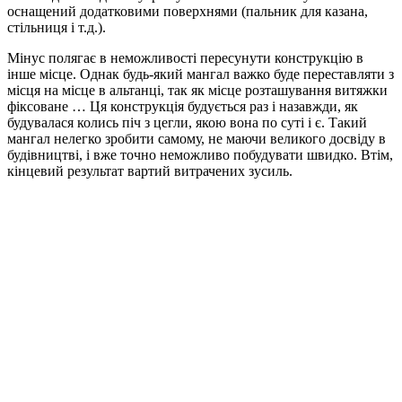
оснащений додатковими поверхнями (пальник для казана,
стільниця і т.д.).
Мінус полягає в неможливості пересунути конструкцію в
інше місце. Однак будь-який мангал важко буде переставляти з
місця на місце в альтанці, так як місце розташування витяжки
фіксоване … Ця конструкція будується раз і назавжди, як
будувалася колись піч з цегли, якою вона по суті і є. Такий
мангал нелегко зробити самому, не маючи великого досвіду в
будівництві, і вже точно неможливо побудувати швидко. Втім,
кінцевий результат вартий витрачених зусиль.