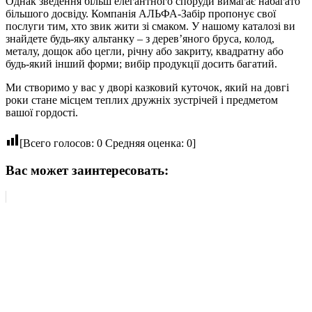
Однак зведення більш елегантного споруди вимагає набагато
більшого досвіду. Компанія АЛЬФА-Забір пропонує свої
послуги тим, хто звик жити зі смаком. У нашому каталозі ви
знайдете будь-яку альтанку – з дерев’яного бруса, колод,
металу, дощок або цегли, річну або закриту, квадратну або
будь-який інший форми; вибір продукції досить багатий.
Ми створимо у вас у дворі казковий куточок, який на довгі
роки стане місцем теплих дружніх зустрічей і предметом
вашої гордості.
[Всего голосов:
0
Средняя оценка:
0
]
Вас может заинтересовать: