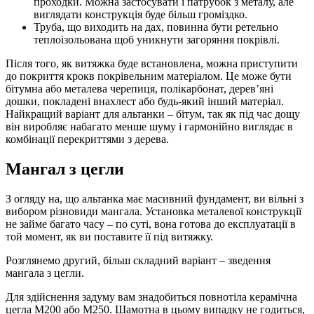
проходки. Можна застосувати і патрубок з металу, але
виглядати конструкція буде більш громіздко.
Труба, що виходить на дах, повинна бути ретельно
теплоізольована щоб уникнути загоряння покрівлі.
Після того, як витяжка буде встановлена, можна приступити
до покриття крокв покрівельним матеріалом. Це може бути
бітумна або металева черепиця, полікарбонат, дерев’яні
дошки, покладені внахлест або будь-який інший матеріал.
Найкращий варіант для альтанки – бітум, так як під час дощу
він виробляє набагато менше шуму і гармонійно виглядає в
комбінації перекриттями з дерева.
Мангал з цегли
З огляду на, що альтанка має масивний фундамент, ви вільні з
вибором різновиди мангала. Установка металевої конструкції
не займе багато часу – по суті, вона готова до експлуатації в
той момент, як ви поставите її під витяжку.
Розглянемо другий, більш складний варіант – зведення
мангала з цегли.
Для здійснення задуму вам знадобиться повнотіла керамічна
цегла М200 або М250. Шамотна в цьому випадку не годиться,