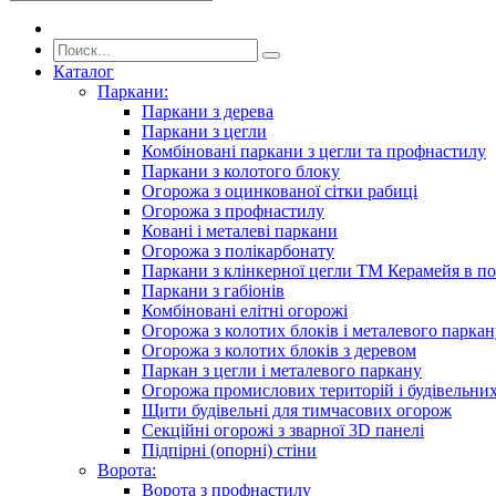
Каталог
Паркани:
Паркани з дерева
Паркани з цегли
Комбіновані паркани з цегли та профнастилу
Паркани з колотого блоку
Огорожа з оцинкованої сітки рабиці
Огорожа з профнастилу
Ковані і металеві паркани
Огорожа з полікарбонату
Паркани з клінкерної цегли ТМ Керамейя в по
Паркани з габіонів
Комбіновані елітні огорожі
Огорожа з колотих блоків і металевого паркан
Огорожа з колотих блоків з деревом
Паркан з цегли і металевого паркану
Огорожа промислових територій і будівельни
Щити будівельні для тимчасових огорож
Секційні огорожі з зварної 3D панелі
Підпірні (опорні) стіни
Ворота:
Ворота з профнастилу