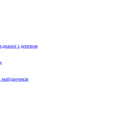
єднанні з деревом
у
х майданчиків