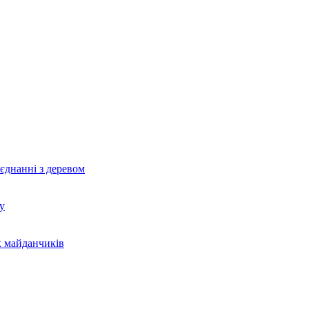
єднанні з деревом
у
х майданчиків