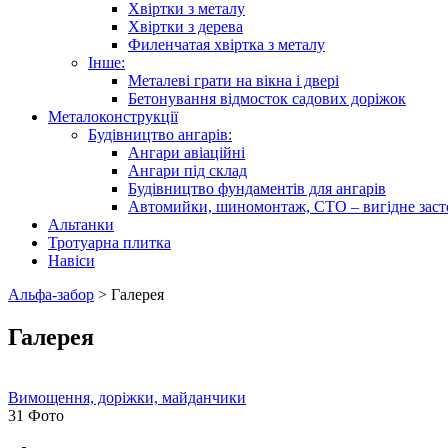
Хвіртки з металу
Хвіртки з дерева
Филенчатая хвіртка з металу
Інше:
Металеві грати на вікна і двері
Бетонування відмосток садових доріжок
Металоконструкції
Будівництво ангарів:
Ангари авіаційні
Ангари під склад
Будівництво фундаментів для ангарів
Автомийки, шиномонтаж, СТО – вигідне заст
Альтанки
Тротуарна плитка
Навіси
Альфа-забор
>
Галерея
Галерея
Вимощення, доріжки, майданчики
31 Фото