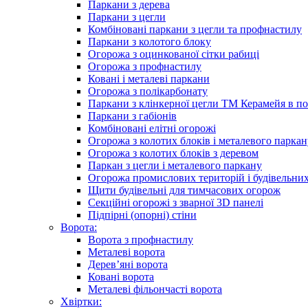
Паркани з дерева
Паркани з цегли
Комбіновані паркани з цегли та профнастилу
Паркани з колотого блоку
Огорожа з оцинкованої сітки рабиці
Огорожа з профнастилу
Ковані і металеві паркани
Огорожа з полікарбонату
Паркани з клінкерної цегли ТМ Керамейя в по
Паркани з габіонів
Комбіновані елітні огорожі
Огорожа з колотих блоків і металевого паркан
Огорожа з колотих блоків з деревом
Паркан з цегли і металевого паркану
Огорожа промислових територій і будівельни
Щити будівельні для тимчасових огорож
Секційні огорожі з зварної 3D панелі
Підпірні (опорні) стіни
Ворота:
Ворота з профнастилу
Металеві ворота
Дерев’яні ворота
Ковані ворота
Металеві фільончасті ворота
Хвіртки: