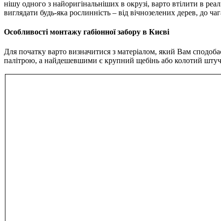
нішу одного з найоригінальніших в окрузі, варто втілити в реал
виглядати будь-яка рослинність – від вічнозелених дерев, до чага
Особливості монтажу габіонної забору в Києві
Для початку варто визначитися з матеріалом, який Вам сподобає
палітрою, а найдешевшими є крупний щебінь або колотий штуч