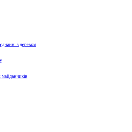
єднанні з деревом
у
х майданчиків