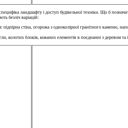
 специфіка ландшафту і доступ будівельної техніки. Що б познач
ть безліч варіацій:
: підпірна стіна, огорожа з одноколірної гранітного каменю, н
, колотих блоків, кованих елементів в поєднанні з деревом та ін