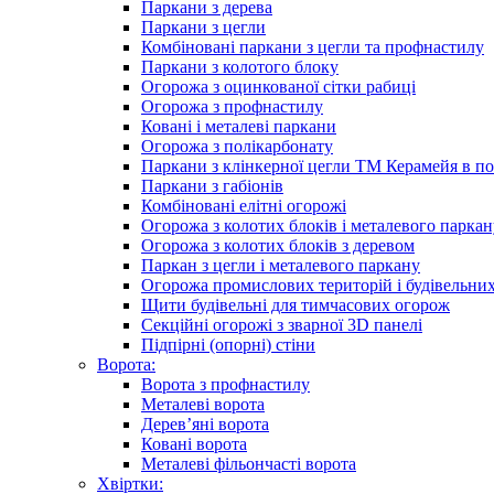
Паркани з дерева
Паркани з цегли
Комбіновані паркани з цегли та профнастилу
Паркани з колотого блоку
Огорожа з оцинкованої сітки рабиці
Огорожа з профнастилу
Ковані і металеві паркани
Огорожа з полікарбонату
Паркани з клінкерної цегли ТМ Керамейя в по
Паркани з габіонів
Комбіновані елітні огорожі
Огорожа з колотих блоків і металевого паркан
Огорожа з колотих блоків з деревом
Паркан з цегли і металевого паркану
Огорожа промислових територій і будівельни
Щити будівельні для тимчасових огорож
Секційні огорожі з зварної 3D панелі
Підпірні (опорні) стіни
Ворота:
Ворота з профнастилу
Металеві ворота
Дерев’яні ворота
Ковані ворота
Металеві фільончасті ворота
Хвіртки: