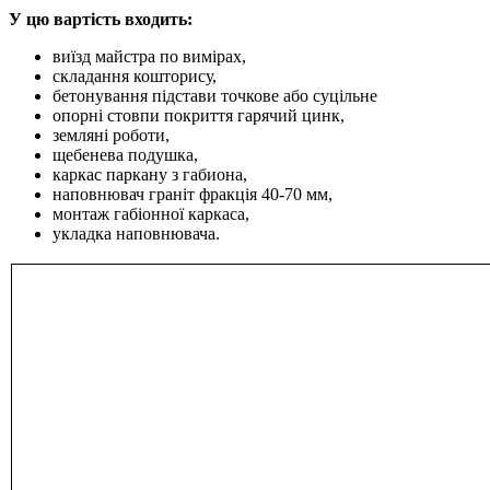
У цю вартість входить:
виїзд майстра по вимірах,
складання кошторису,
бетонування підстави точкове або суцільне
опорні стовпи покриття гарячий цинк,
земляні роботи,
щебенева подушка,
каркас паркану з габиона,
наповнювач граніт фракція 40-70 мм,
монтаж габіонної каркаса,
укладка наповнювача.