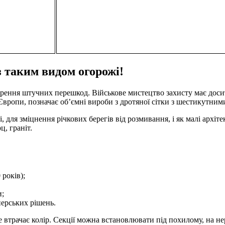
 таким видом огорожі!
орення штучних перешкод. Військове мистецтво захисту має доси
з Європи, позначає об’ємні вироби з дротяної сітки з шестикутним
 для зміцнення річкових берегів від розмивання, і як малі архі
ц, граніт.
 років);
и;
нерських рішень.
е втрачає колір. Секції можна встановлювати під похилому, на н