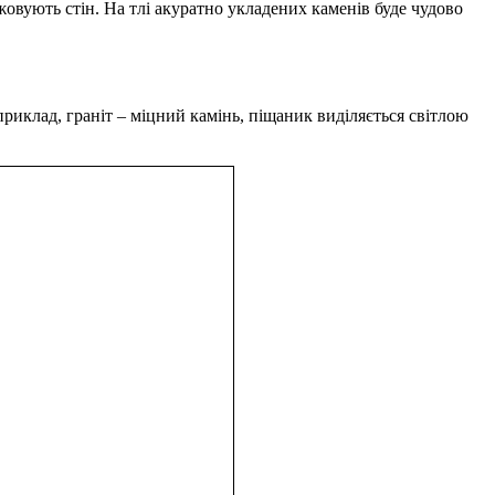
ежовують стін. На тлі акуратно укладених каменів буде чудово
приклад, граніт – міцний камінь, піщаник виділяється світлою