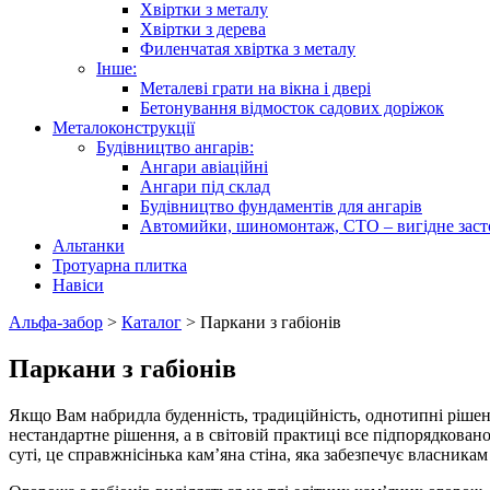
Хвіртки з металу
Хвіртки з дерева
Филенчатая хвіртка з металу
Інше:
Металеві грати на вікна і двері
Бетонування відмосток садових доріжок
Металоконструкції
Будівництво ангарів:
Ангари авіаційні
Ангари під склад
Будівництво фундаментів для ангарів
Автомийки, шиномонтаж, СТО – вигідне заст
Альтанки
Тротуарна плитка
Навіси
Альфа-забор
>
Каталог
>
Паркани з габіонів
Паркани з габіонів
Якщо Вам набридла буденність, традиційність, однотипні рішенн
нестандартне рішення, а в світовій практиці все підпорядкован
суті, це справжнісінька кам’яна стіна, яка забезпечує власникам