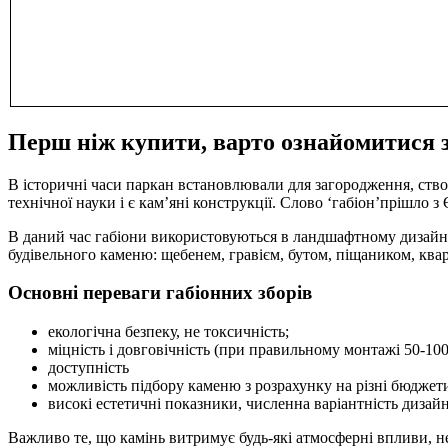
Перш ніж купити, варто ознайомитися з
В історичні часи паркан встановлювали для загородження, ств
технічної науки і є кам’яні конструкції. Слово ‘габіон’прішло 
В даний час габіони використовуються в ландшафтному дизайні,
будівельного каменю: щебенем, гравієм, бутом, піщаником, квар
Основні переваги габіонних зборів
екологічна безпеку, не токсичність;
міцність і довговічність (при правильному монтажі 50-100
доступність
можливість підбору каменю з розрахунку на різні бюджет
високі естетичні показники, численна варіантність дизай
Важливо те, що камінь витримує будь-які атмосферні впливи, н