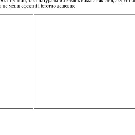
. Як штучний, так і натуральний камінь вимагає якісної, акурат
и не менш ефектні і істотно дешевше.