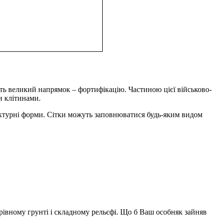
ть великий напрямок – фортифікацію. Частиною цієї військово-
и клітинами.
тектурні форми. Сітки можуть заповнюватися будь-яким видом
ерівному грунті і складному рельєфі. Що б Ваш особняк зайняв