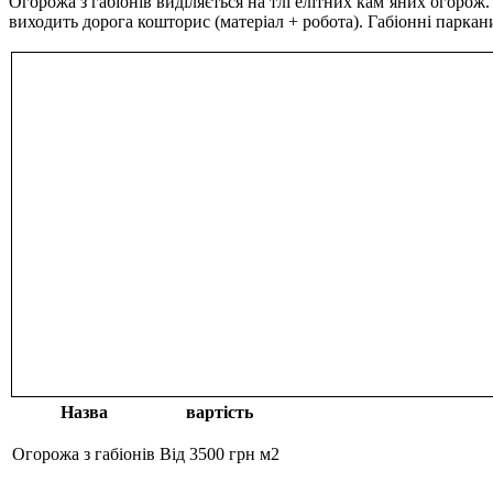
Огорожа з габіонів виділяється на тлі елітних кам’яних огорож
виходить дорога кошторис (матеріал + робота). Габіонні паркан
Назва
вартість
Огорожа з габіонів
Від 3500 грн м2