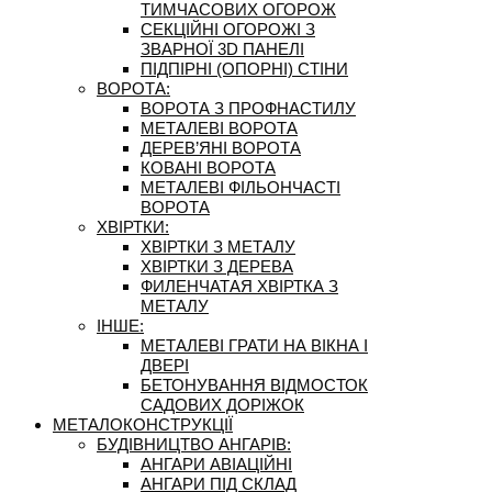
ТИМЧАСОВИХ ОГОРОЖ
СЕКЦІЙНІ ОГОРОЖІ З
ЗВАРНОЇ 3D ПАНЕЛІ
ПІДПІРНІ (ОПОРНІ) СТІНИ
ВОРОТА:
ВОРОТА З ПРОФНАСТИЛУ
МЕТАЛЕВІ ВОРОТА
ДЕРЕВ’ЯНІ ВОРОТА
КОВАНІ ВОРОТА
МЕТАЛЕВІ ФІЛЬОНЧАСТІ
ВОРОТА
ХВІРТКИ:
ХВІРТКИ З МЕТАЛУ
ХВІРТКИ З ДЕРЕВА
ФИЛЕНЧАТАЯ ХВІРТКА З
МЕТАЛУ
ІНШЕ:
МЕТАЛЕВІ ГРАТИ НА ВІКНА І
ДВЕРІ
БЕТОНУВАННЯ ВІДМОСТОК
САДОВИХ ДОРІЖОК
МЕТАЛОКОНСТРУКЦІЇ
БУДІВНИЦТВО АНГАРІВ:
АНГАРИ АВІАЦІЙНІ
АНГАРИ ПІД СКЛАД