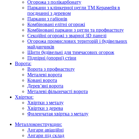
Огорожа з полікарбонату
Паркани з клінкерної цегли ТМ Керамейя в
поєднанні з деревом
Паркани з габіонів
Комбіновані елітні огорожі
Комбіновані паркани з цегли та профнастилу
Секційні огорожі з зварної 3D панелі
Огорожа промислових територій і будівельних
майданчиків
Щити будівельні для тимчасових огорож
Підпірні (опорні) стіни
Ворота:
Ворота з профнастилу
Металеві ворота
Ковані ворота
Дерев’яні ворота
Металеві фільончасті ворота
Хвіртки:
Хвіртки з металу
Хвіртки з дерева
Филенчатая хвіртка з металу
Металлоконструкции:
Ангари авіаційні
Ангари під склад