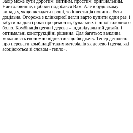
Забір може бути дорогим, елітним, простим, оригінальним.
Найголовніше, щоб він подобався Вам. Але в будь-якому
випадку, якщо вкладати гроші, то інвестиція повинна бути
доцільна. Огорожа з клінкерної цегли варто купити один раз, і
забути на довгі роки про ремонти, бувальцях і іншої головного
болю. Комбінація цегли і дерева – індивідуальний дизайн і
оптимальні конструкційні рішення. Для багатьох важлива
можливість економно віднестися до бюджету. Тепер детально
про переваги комбінації таких матеріалів як дерево і цегла, які
асоціюються зі словом «тепло».