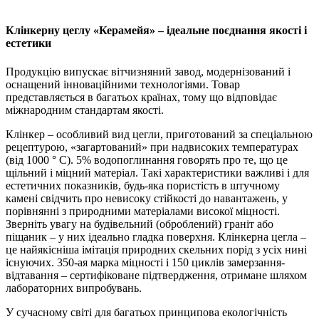
Клінкерну цеглу «Керамейя» – ідеальне поєднання якості і
естетики
Продукцію випускає вітчизняний завод, модернізований і
оснащений інноваційними технологіями. Товар
представляється в багатьох країнах, тому що відповідає
міжнародним стандартам якості.
Клінкер – особливий вид цегли, приготований за спеціальною
рецептурою, «загартований» при надвисоких температурах
(від 1000 ° C). 5% водопоглинання говорять про те, що це
щільний і міцний матеріал. Такі характеристики важливі і для
естетичних показників, будь-яка пористість в штучному
камені свідчить про невисоку стійкості до навантажень, у
порівнянні з природними матеріалами високої міцності.
Зверніть увагу на будівельний (оброблений) граніт або
піщаник – у них ідеально гладка поверхня. Клінкерна цегла –
це найякісніша імітація природних скельних порід з усіх нині
існуючих. 350-ая марка міцності і 150 циклів замерзання-
відтавання – сертифіковане підтвердження, отримане шляхом
лабораторних випробувань.
У сучасному світі для багатьох принципова екологічність