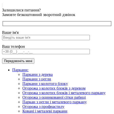
Залишилися питання?
Замовте безкоштовний зворотний дзвінок
Ваше ім'я
Ваш телефон
Паркани:
Паркани з дерева
Паркани з цегли
Паркани з колотого блоку
Огорожа з колотих блоків з деревом
Огорожа з колотих блоків і металевого паркану
Огорожа з оцинкованої сітки рабиці
Паркан з цегли і металевого паркану
Огорожа з профнастилу
Ковані і металеві паркани