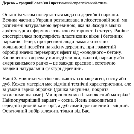
Дерево – традиції слов’ян і престижний європейський стиль
Останнім часом повертається мода на дерев’яні паркани.
Велика частина України розташована в лісостеповій зоні, ми
розпещені натуральною деревиною, яка на Заході в малих
архітектурних формах є ознакою елітарності і статусу. Раніше
спостерігалася популярність пластикових вікон і бетонних
парканів. Тепер, прогресивні люди намагаються по
можливості перейти на якісну деревину, при грамотній
обробці значно перевершує ефект від «холодного» бетону.
Заповнення з дерева у вигляді ялинки, жалюзі, паркану або
американського ранчо – це завжди красиво і естетично,
завдяки натуральній фактурі деревини.
Наші Замовники частіше вважають за краще ясен, сосну або
дуб. Кожен матеріал має відмінні технічні характеристики, але
за умови гарної обробки (дошка висушена, покрита
захисними шарами). Ми пропонуємо тільки якісний матеріал!
Найпопулярніший варіант – сосна. Ясень знаходиться в
середній ціновій категорії, а дуб самий довговічний і міцний.
Остаточний вибір залежить тільки від Вас.