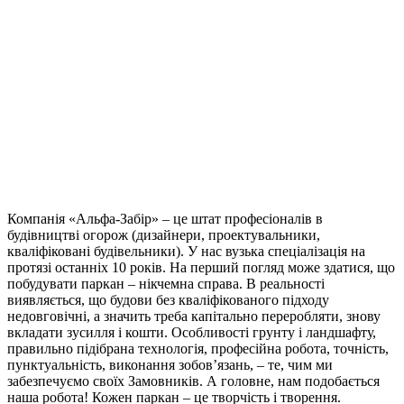
Компанія «Альфа-Забір» – це штат професіоналів в
будівництві огорож (дизайнери, проектувальники,
кваліфіковані будівельники). У нас вузька спеціалізація на
протязі останніх 10 років. На перший погляд може здатися, що
побудувати паркан – нікчемна справа. В реальності
виявляється, що будови без кваліфікованого підходу
недовговічні, а значить треба капітально переробляти, знову
вкладати зусилля і кошти. Особливості грунту і ландшафту,
правильно підібрана технологія, професійна робота, точність,
пунктуальність, виконання зобов’язань, – те, чим ми
забезпечуємо своїх Замовників. А головне, нам подобається
наша робота! Кожен паркан – це творчість і творення.