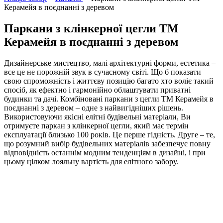
Керамейя в поєднанні з деревом
Паркани з клінкерної цегли ТМ
Керамейя в поєднанні з деревом
Дизайнерське мистецтво, малі архітектурні форми, естетика –
все це не порожній звук в сучасному світі. Що б показати
свою спроможність і життєву позицію багато хто воліє такий
спосіб, як ефектно і гармонійно облаштувати приватні
будинки та дачі. Комбіновані паркани з цегли ТМ Керамейя в
поєднанні з деревом – одне з найвигідніших рішень.
Використовуючи якісні елітні будівельні матеріали, Ви
отримуєте паркан з клінкерної цегли, який має термін
експлуатації близько 100 років. Це перше гідність. Друге – те,
що розумний вибір будівельних матеріалів забезпечує повну
відповідність останнім модним тенденціям в дизайні, і при
цьому цілком лояльну вартість для елітного забору.