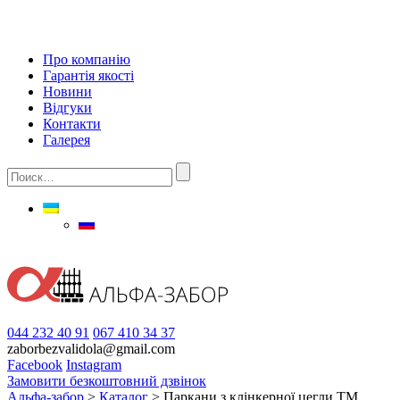
Про компанію
Гарантія якості
Новини
Відгуки
Контакти
Галерея
044 232 40 91
067 410 34 37
zaborbezvalidola@gmail.com
Facebook
Instagram
Замовити безкоштовний дзвінок
Альфа-забор
>
Каталог
>
Паркани з клінкерної цегли ТМ