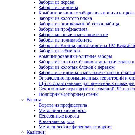
Заборы из дерева
Заборы из кирпича
Комбинированные заборы из кирпича и проф
Заборы из колотого блока
Заборы из оцинкованной сетки рабица
Заборы из профнастила
Заборы кованые и металлические
Заборы из поликарбоната
Заборы из Клинкерного кирпича ТМ Керамейя
Заборы из габионов
Комбинированные элитные заборы
Заборы из колотых блоков и металлического 
Заборы из колотых блоков с деревом
Заборы из кирпича и металлического штакетн
Ограждение промышленных территорий и ст
Щиты строительные для временных огражде
Секционные ограждения из сварной 3D пане
Подпорные (опорные) стены
Ворота:
Ворота из профнастила
Металлические ворота
Деревянные ворота
Кованные ворота
Металлические филенчатые ворота
Калитки: