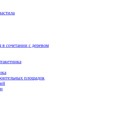
настила
 в сочетании с деревом
штакетника
ика
роительных площадок
ний
ли