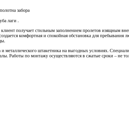
полотна забора
ба лаги .
ка, клиент получает стильным заполнением пролетов изящным в
создается комфортная и спокойная обстановка для пребывания л
ды.
 и металлического штакетника на выгодных условиях. Специали
иалы. Работы по монтажу осуществляются в сжатые сроки – не то