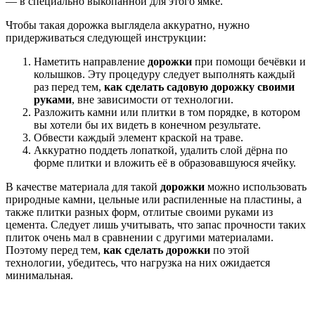
― в специально выкопанной для этого ямке.
Чтобы такая дорожка выглядела аккуратно, нужно
придерживаться следующей
инструкции
:
Наметить направление
дорожки
при помощи бечёвки и
колышков. Эту процедуру следует выполнять каждый
раз перед тем,
как сделать садовую дорожку своими
руками
, вне зависимости от технологии.
Разложить камни или плитки в том порядке, в котором
вы хотели бы их видеть в конечном результате.
Обвести каждый элемент краской на траве.
Аккуратно поддеть лопаткой, удалить слой дёрна по
форме плитки и вложить её в образовавшуюся ячейку.
В качестве материала для такой
дорожки
можно использовать
природные камни, цельные или распиленные на пластины, а
также плитки разных форм, отлитые
своими руками
из
цемента
. Следует лишь учитывать, что запас прочности таких
плиток очень мал в сравнении с другими материалами.
Поэтому перед тем,
как сделать дорожки
по этой
технологии, убедитесь, что нагрузка на них ожидается
минимальная.