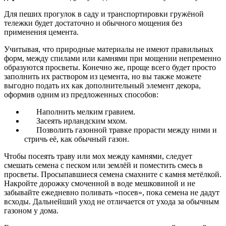
Для пеших прогулок
в саду
и транспортировки гружёной
тележки будет достаточно и обычного мощения без
применения цемента.
Учитывая, что природные материалы не имеют правильных
форм, между спилами или камнями при мощении непременно
образуются просветы. Конечно же, проще всего будет просто
заполнить их раствором
из цемента
, но вы также можете
выгодно подать их как дополнительный элемент декора,
оформив одним из предложенных способов:
Наполнить мелким гравием.
Засеять ирландским мхом.
Позволить газонной травке прорасти между ними и
стричь её, как обычный газон.
Чтобы посеять траву или мох между камнями, следует
смешать семена с песком или землёй и поместить смесь в
просветы. Просыпавшиеся семена смахните с камня метёлкой.
Накройте дорожку смоченной в воде мешковиной и не
забывайте ежедневно поливать «посев», пока семена не дадут
всходы. Дальнейший уход не отличается от ухода за обычным
газоном
у дома
.