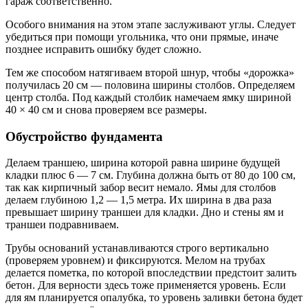
гараж соответственно.
Особого внимания на этом этапе заслуживают углы. Следует
убедиться при помощи угольника, что они прямые, иначе
позднее исправить ошибку будет сложно.
Тем же способом натягиваем второй шнур, чтобы «дорожка»
получилась 20 см ― половина ширины столбов. Определяем
центр столба. Под каждый столбик намечаем ямку шириной
40 × 40 см и снова проверяем все размеры.
Обустройство фундамента
Делаем траншею, ширина которой равна ширине будущей
кладки плюс 6 ― 7 см. Глубина должна быть от 80 до 100 см,
так как кирпичный забор весит немало. Ямы для столбов
делаем глубиною 1,2 ― 1,5 метра. Их ширина в два раза
превышает ширину траншеи для кладки. Дно и стены ям и
траншеи подравниваем.
Трубы оснований устанавливаются строго вертикально
(проверяем уровнем) и фиксируются. Мелом на трубах
делается пометка, по которой впоследствии предстоит залить
бетон. Для верности здесь тоже применяется уровень. Если
для ям планируется опалубка, то уровень заливки бетона будет