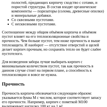
полостей, придающих кирпичу сходство с сотами, и
пористой структуры. В состав входят органические
компоненты ― поризаторы (солома, древесные опилки)
и минеральные добавки.
Со сквозными пустотами.
С несквозными пустотами.
Соотношение между общим объёмом кирпича и объёмом
пустот влияет на его теплоизоляционные свойства и
прочность. Чем больше пустот, тем ниже прочность и выше
теплозащита. И наоборот ― отсутствие отверстий и щелей
делает кирпич прочным, но сохранять тепло он будет слабее
пустотелого.
Для возведения забора лучше выбирать кирпич с
минимальным количеством пустот, так как прочность в
данном случае стоит на первом плане, а способность к
теплоизоляции и вовсе не нужна.
Прочность
Прочность кирпича обозначается следующим образом:
указывается буква М с числом, которое соответствует запасу
его прочности. Например, кирпич с пометкой М100
выдерживает нагрузку 100 кг на 1 м².