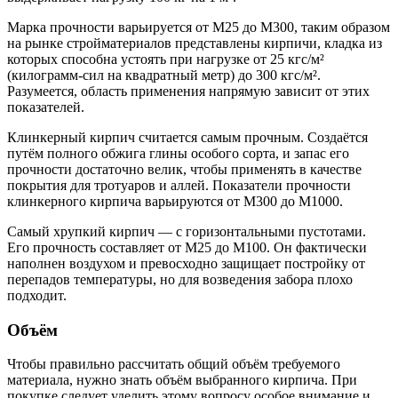
Марка прочности варьируется от М25 до М300, таким образом
на рынке стройматериалов представлены кирпичи, кладка из
которых способна устоять при нагрузке от 25 кгс/м²
(килограмм-сил на квадратный метр) до 300 кгс/м².
Разумеется, область применения напрямую зависит от этих
показателей.
Клинкерный кирпич считается самым прочным. Создаётся
путём полного обжига глины особого сорта, и запас его
прочности достаточно велик, чтобы применять в качестве
покрытия для тротуаров и аллей. Показатели прочности
клинкерного кирпича варьируются от М300 до М1000.
Самый хрупкий кирпич ― с горизонтальными пустотами.
Его прочность составляет от М25 до М100. Он фактически
наполнен воздухом и превосходно защищает постройку от
перепадов температуры, но для возведения забора плохо
подходит.
Объём
Чтобы правильно рассчитать общий объём требуемого
материала, нужно знать объём выбранного кирпича. При
покупке следует уделить этому вопросу особое внимание и