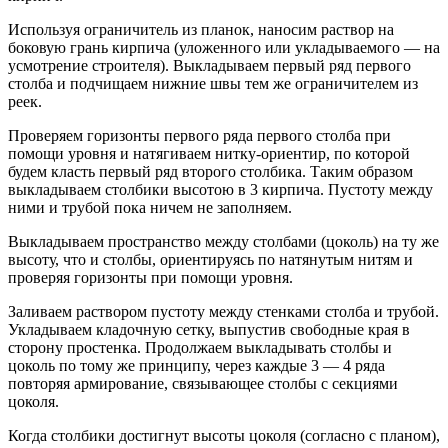
Используя ограничитель из планок, наносим раствор на
боковую грань кирпича (уложенного или укладываемого ― на
усмотрение строителя). Выкладываем первый ряд первого
столба и подчищаем нижние швы тем же ограничителем из
реек.
Проверяем горизонты первого ряда первого столба при
помощи уровня и натягиваем нитку-ориентир, по которой
будем класть первый ряд второго столбика. Таким образом
выкладываем столбики высотою в 3 кирпича. Пустоту между
ними и трубой пока ничем не заполняем.
Выкладываем пространство между столбами (цоколь) на ту же
высоту, что и столбы, ориентируясь по натянутым нитям и
проверяя горизонты при помощи уровня.
Заливаем раствором пустоту между стенками столба и трубой.
Укладываем кладочную сетку, выпустив свободные края в
сторону простенка. Продолжаем выкладывать столбы и
цоколь по тому же принципу, через каждые 3 ― 4 ряда
повторяя армирование, связывающее столбы с секциями
цоколя.
Когда столбики достигнут высоты цоколя (согласно с планом),