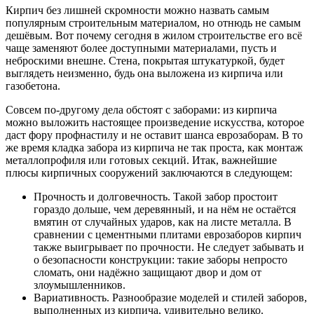
Кирпич без лишней скромности можно назвать самым
популярным строительным материалом, но отнюдь не самым
дешёвым. Вот почему сегодня в жилом строительстве его всё
чаще заменяют более доступными материалами, пусть и
неброскими внешне. Стена, покрытая штукатуркой, будет
выглядеть неизменно, будь она выложена из кирпича или
газобетона.
Совсем по-другому дела обстоят с заборами: из кирпича
можно выложить настоящее произведение искусства, которое
даст фору профнастилу и не оставит шанса еврозаборам. В то
же время кладка забора из кирпича не так проста, как монтаж
металлопрофиля или готовых секций. Итак, важнейшие
плюсы кирпичных сооружений заключаются в следующем:
Прочность и долговечность. Такой забор простоит
гораздо дольше, чем деревянный, и на нём не остаётся
вмятин от случайных ударов, как на листе металла. В
сравнении с цементными плитами еврозаборов кирпич
также выигрывает по прочности. Не следует забывать и
о безопасности конструкции: такие заборы непросто
сломать, они надёжно защищают двор и дом от
злоумышленников.
Вариативность. Разнообразие моделей и стилей заборов,
выполненных из кирпича, удивительно велико.