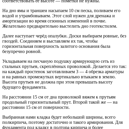
соответствовать её высоте ― пометки не нужны.
На дно ямы и траншеи насыпаем 10 см песка, поливаем его
водой и утрамбовываем. Этот слой нужен для дренажа и
амортизации во время сезонных изменений в почве.
Желательно предварительно выстелить дно геотекстилем.
Далее наступает черёд опалубки. Доски выбираем ровные, без
гвоздей. Соединяем и выставляем их так, чтобы
горизонтальная поверхность залитого основания была
безупречно ровной.
Укладываем на песчаную подушку армирующую сеть из
стальных прутьев, скреплённых проволокой. Делается это так:
на каждый простенок заготавливаем 3 ― 4 обрезка арматуры
и на равных промежутках вертикально втыкаем в землю.
Высота прутьев не должна при этом превышать высоту
будущего фундамента.
На расстоянии 15 см от дна проволокой вяжем к прутьям
продольный горизонтальный прут. Второй такой же ― на
расстоянии 15 см от поверхности.
Выбранная нами кладка будет небольшой ширины, всего
полкирпича, поэтому достаточно и такого армирования. Для
фундамента под кладку в полтора кирпича и более